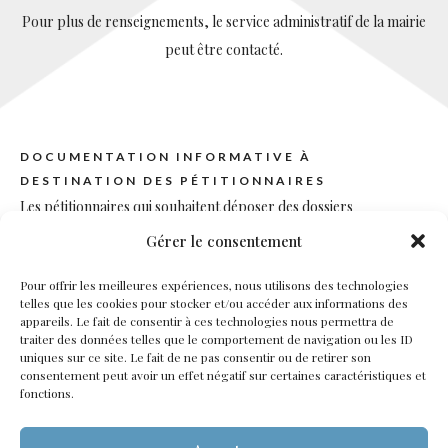
Pour plus de renseignements, le service administratif de la mairie
peut être contacté.
DOCUMENTATION INFORMATIVE À
DESTINATION DES PÉTITIONNAIRES
Les pétitionnaires qui souhaitent déposer des dossiers
d’urbanisme auprès de la mairie de Combleux, par voie
Gérer le consentement
dématérialisée ou au format papier en mairie, peuvent
Pour offrir les meilleures expériences, nous utilisons des technologies
préalablement lire la documentation suivante :
telles que les cookies pour stocker et/ou accéder aux informations des
Le
CERFA n°51434#11
détaillant les informations générales en
appareils. Le fait de consentir à ces technologies nous permettra de
traiter des données telles que le comportement de navigation ou les ID
matière d’instruction des sols, les différentes formalités dont
uniques sur ce site. Le fait de ne pas consentir ou de retirer son
sont soumis vos travaux et aménagements, ainsi que les pièces
consentement peut avoir un effet négatif sur certaines caractéristiques et
fonctions.
à joindre au dossier.
Le
CERFA n°51190#09
« Notice d’information pour les