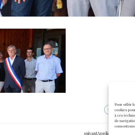
Pour offrir 
cookies pour
à ces techn
de navigatio
consentement
suivant
Application MyMair